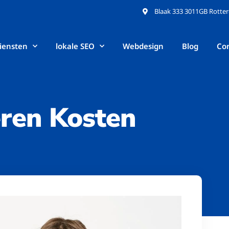
Blaak 333 3011GB Rotte
iensten
lokale SEO
Webdesign
Blog
Co
eren Kosten