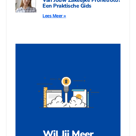
Een Praktische Gids
Lees Meer »
Wil Jij Meer