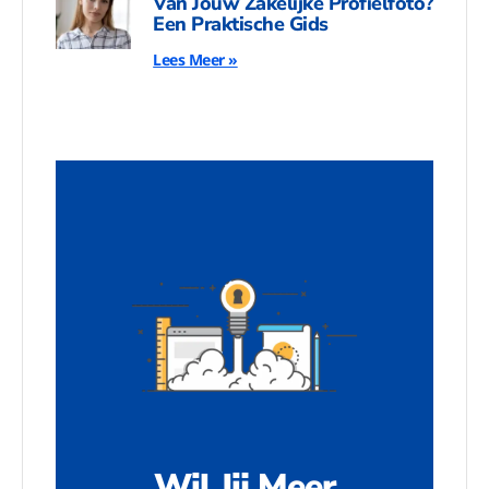
Van Jouw Zakelijke Profielfoto?
Een Praktische Gids
Lees Meer »
Wil Jij Meer